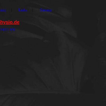
rung
Links
Sitemap
hysio.de
5034251430