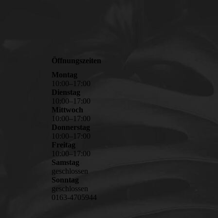
Öffnungszeiten
Montag
10
:
00
–
17
:
00
Dienstag
10
:
00
–
17
:
00
Mittwoch
10
:
00
–
17
:
00
Donnerstag
10
:
00
–
17
:
00
Freitag
10
:
00
–
17
:
00
Samstag
geschlossen
Sonntag
geschlossen
0163-4705944