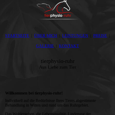
STARTSEITE
ÜBER MICH
LEISTUNGEN
PREISE
GALERIE
KONTAKT
tierphysio-ruhr
Aus Liebe zum Tier
Willkommen bei tierphysio-ruhr!
Individuell auf die Bedürfnisse Ihres Tieres abgestimmte
Behandlung in Witten und rund um das Ruhrgebiet.
Das Wohlergehen, die Lebensqualität, Linderung der