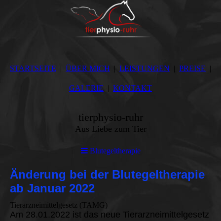
STARTSEITE
ÜBER MICH
LEISTUNGEN
PREISE
GALERIE
KONTAKT
tierphysio-ruhr
Aus Liebe zum Tier
Blutegeltherapie
Änderung bei der Blutegeltherapie
ab Januar 2022
Tierarzneimittelgesetz (TAMG)
Am 28.01.2022 ist das neue Tierarzneimittelgesetz